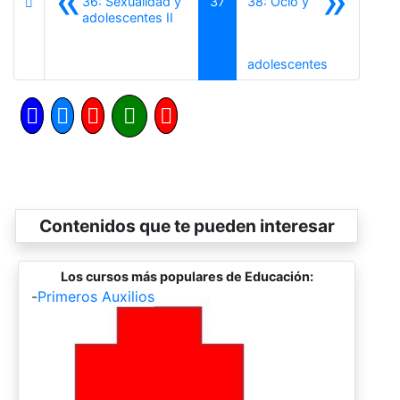
«
»
36: Sexualidad y
37
38: Ocio y
Anterior
adolescentes II
Siguiente
adolescentes
Contenidos que te pueden interesar
Los cursos más populares de Educación:
-
Primeros Auxilios