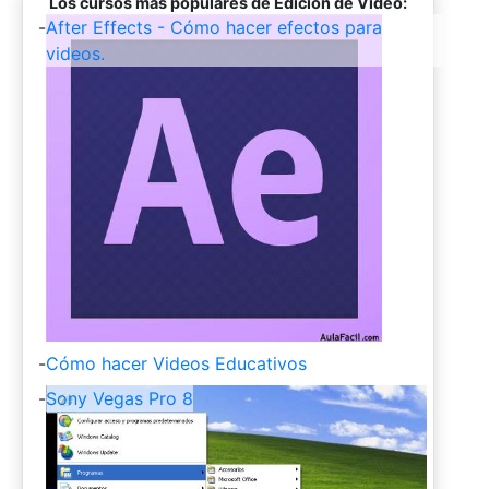
Los cursos más populares de Edición de Video:
-
After Effects - Cómo hacer efectos para
videos.
-
Cómo hacer Videos Educativos
-
Sony Vegas Pro 8