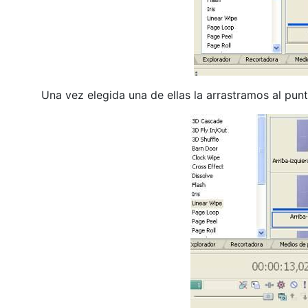
Una vez elegida una de ellas la arrastramos al pun