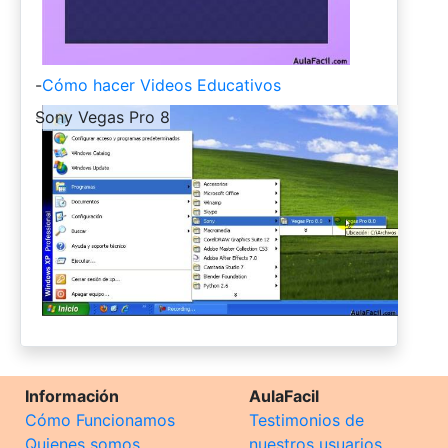
-
Cómo hacer Videos Educativos
-
Sony Vegas Pro 8
Información
AulaFacil
Cómo Funcionamos
Testimonios de
Quienes somos
nuestros usuarios