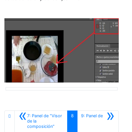
«
»
7: Panel de "Visor
8
9: Panel de
de la
Anterior
composición"