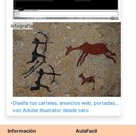
-
Infografía
-
Diseña tus carteles, anuncios web, portadas…
con Adobe Illustrator desde cero
Información
AulaFacil