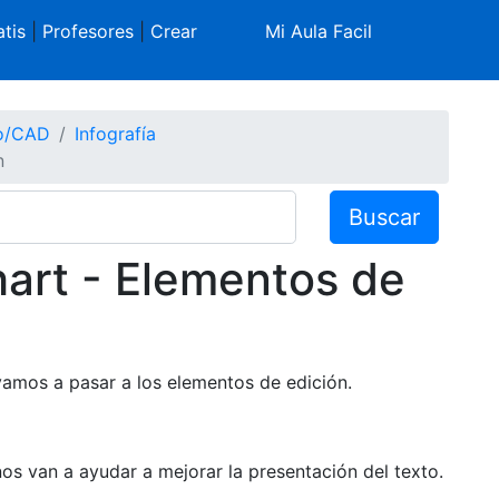
tis
|
Profesores
|
Crear
Mi Aula Facil
co/CAD
Infografía
n
Buscar
hart - Elementos de
amos a pasar a los elementos de edición.
os van a ayudar a mejorar la presentación del texto.