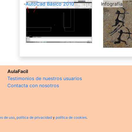
-
AutoCad Básico 2010
-
Infografía
AulaFacil
Testimonios de nuestros usuarios
Contacta con nosotros
es de uso
,
política de privacidad
y
política de cookies
.