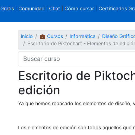
 Gratis
|
Comunidad
|
Chat
|
Cómo cursar
|
Certificados Gra
Inicio
💼 Cursos
Informática
Diseño Gráfi
Escritorio de Piktochart - Elementos de edició
Escritorio de Piktoc
edición
Ya que hemos repasado los elementos de diseño, v
Los elementos de edición son todos aquellos que n