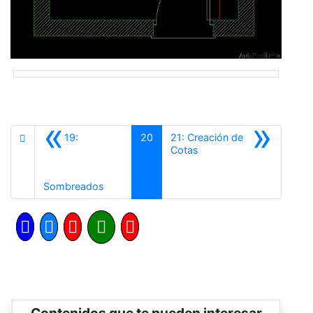
«
»
19:
20
21: Creación de
Siguiente
Cotas
Anterior
Sombreados
Contenidos que te pueden interesar