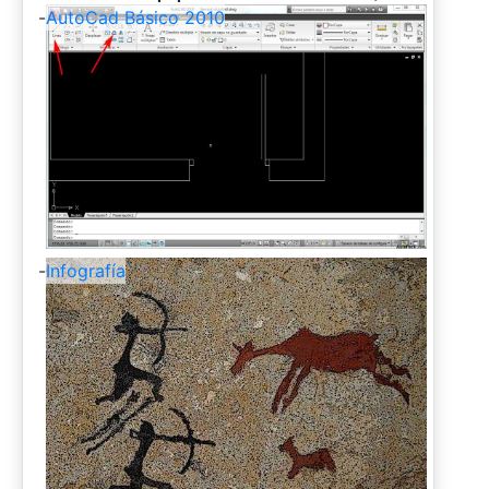
-
AutoCad Básico 2010
-
Infografía