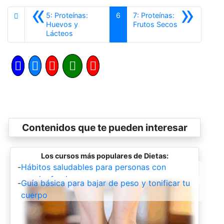
«
»
5: Proteínas:
6
7: Proteínas:
Siguiente
Huevos y
Frutos Secos
Anterior
Lácteos
Contenidos que te pueden interesar
Los cursos más populares de Dietas:
-
Hábitos saludables para personas con
esquizofrenia.
-
Guía básica para bajar de peso y tonificar tu
cuerpo