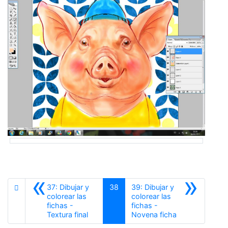
«
»
37: Dibujar y
38
39: Dibujar y
colorear las
colorear las
fichas -
fichas -
Anterior
Siguiente
Textura final
Novena ficha