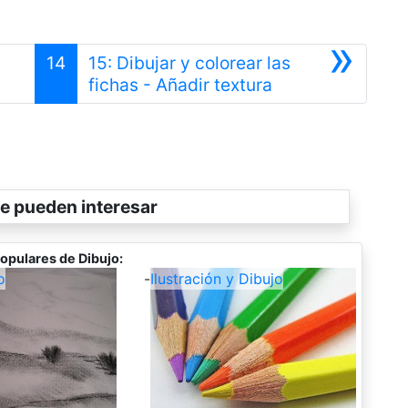
»
14
15: Dibujar y colorear las
erior
Siguiente
fichas - Añadir textura
e pueden interesar
opulares de Dibujo:
o
-
Ilustración y Dibujo