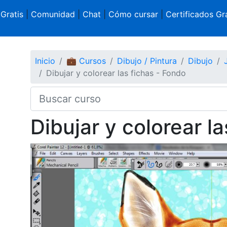
 Gratis
|
Comunidad
|
Chat
|
Cómo cursar
|
Certificados Gra
Inicio
💼 Cursos
Dibujo / Pintura
Dibujo
Dibujar y colorear las fichas - Fondo
Dibujar y colorear l