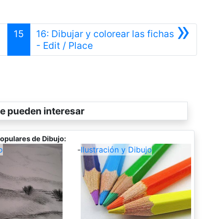
»
15
16: Dibujar y colorear las fichas
Siguiente
- Edit / Place
e pueden interesar
opulares de Dibujo:
o
-
Ilustración y Dibujo