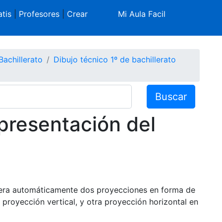
tis
|
Profesores
|
Crear
Mi Aula Facil
Bachillerato
Dibujo técnico 1º de bachillerato
Buscar
epresentación del
nera automáticamente dos proyecciones en forma de
 proyección vertical, y otra proyección horizontal en