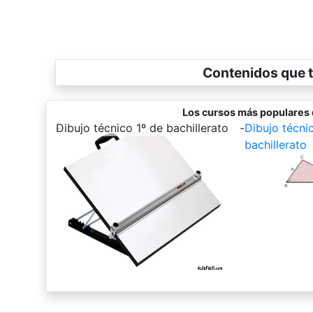
Contenidos que t
Los cursos más populares d
-
Dibujo técnico 1º de bachillerato
-
Dibujo técni
bachillerato