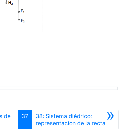
»
s de
37
38: Sistema diédrico:
nterior
Siguiente
representación de la recta