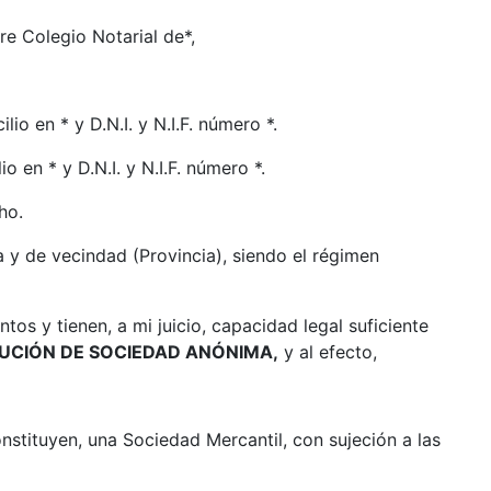
tre Colegio Notarial de*,
lio en * y D.N.I. y N.I.F. número *.
o en * y D.N.I. y N.I.F. número *.
echo.
 y de vecindad (Provincia), siendo el régimen
os y tienen, a mi juicio, capacidad legal suficiente
UCIÓN DE SOCIEDAD ANÓNIMA,
y al efecto,
onstituyen, una Sociedad Mercantil, con sujeción a las