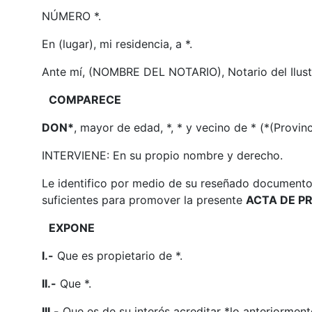
NÚMERO *.
En (lugar), mi residencia, a *.
Ante mí, (NOMBRE DEL NOTARIO), Notario del Ilustr
COMPARECE
DON*
, mayor de edad, *, * y vecino de * (*(Provin
INTERVIENE: En su propio nombre y derecho.
Le identifico por medio de su reseñado documento y
suficientes para promover la presente
ACTA DE PR
EXPONE
I.-
Que es propietario de *.
II.-
Que *.
III.-
Que es de su interés acreditar *lo anteriorm