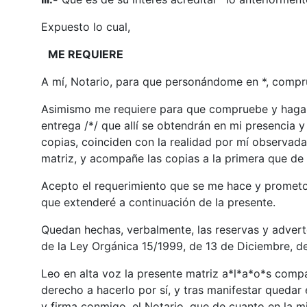
Expuesto lo cual,
ME REQUIERE
A mí, Notario, para que personándome en *, comp
Asimismo me requiere para que compruebe y haga c
entrega /*/ que allí se obtendrán en mi presencia 
copias, coinciden con la realidad por mí observada
matriz, y acompañe las copias a la primera que de l
Acepto el requerimiento que se me hace y prometo 
que extenderé a continuación de la presente.
Quedan hechas, verbalmente, las reservas y adverten
de la Ley Orgánica 15/1999, de 13 de Diciembre, d
Leo en alta voz la presente matriz a*l*a*o*s compa
derecho a hacerlo por sí, y tras manifestar quedar 
y firma conmigo, el Notario, que de cuanto en la 