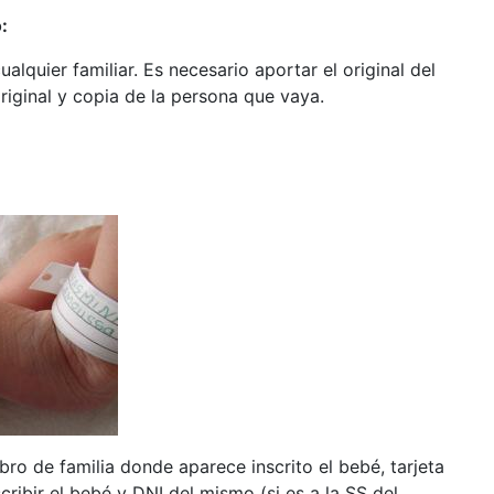
:
ualquier familiar. Es necesario aportar el original del
original y copia de la persona que vaya.
ibro de familia donde aparece inscrito el bebé, tarjeta
scribir el bebé y DNI del mismo (si es a la SS del