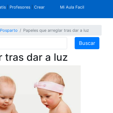
tis
|
Profesores
|
Crear
Mi Aula Facil
Posparto
Papeles que arreglar tras dar a luz
Buscar
 tras dar a luz