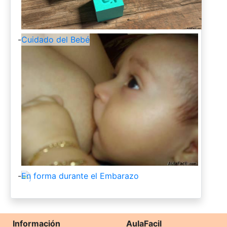
-
Cuidado del Bebé
-
En forma durante el Embarazo
Información
AulaFacil