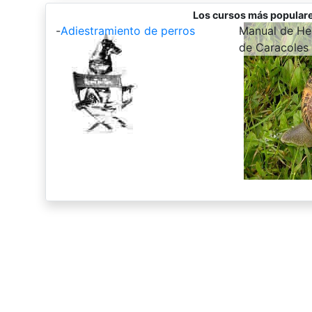
Los cursos más populare
-
Adiestramiento de perros
-
Manual de Hel
de Caracoles