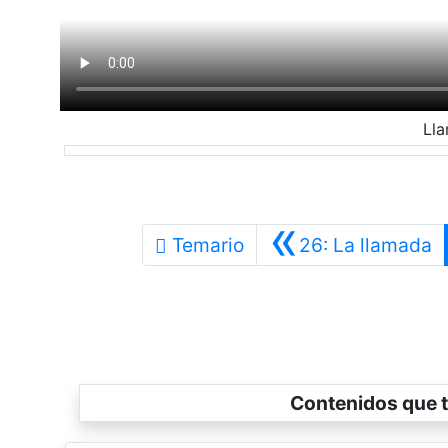
Ll
«
A
Temario
26: La llamada
Contenidos que t