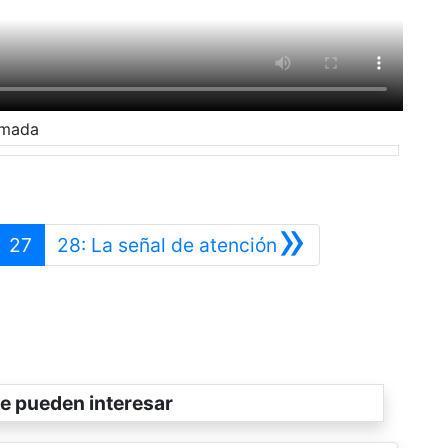
amada
»
nterior
Siguiente
27
28: La señal de atención
e pueden interesar