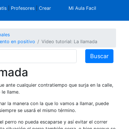
tis
|
Profesores
|
Crear
Mi Aula Facil
males
iento en positivo
Video tutorial: La llamada
Buscar
lamada
e ante cualquier contratiempo que surja en la calle,
le llame.
ar la manera con la que lo vamos a llamar, puede
 siempre se usará el mismo término.
 perro no pueda escaparse y así evitar el correr
ta situación el perro también corra, o bien porque se