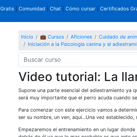
 Gratis
|
Comunidad
|
Chat
|
Cómo cursar
|
Certificados Gra
Inicio
💼 Cursos
Aficiones
Cuidado de ani
Iniciación a la Psicología canina y al adiestram
Video tutorial: La l
Supone una parte esencial del adiestramiento ya qu
será muy importante que el perro acuda cuando se 
Para comenzar con este ejercicio vamos a determin
ser su nombre, un ven, aqui...Una vez establecido,
Empezaremos el entrenamiento en un lugar donde el
detrás de él ya que lo mas probable es que ante es