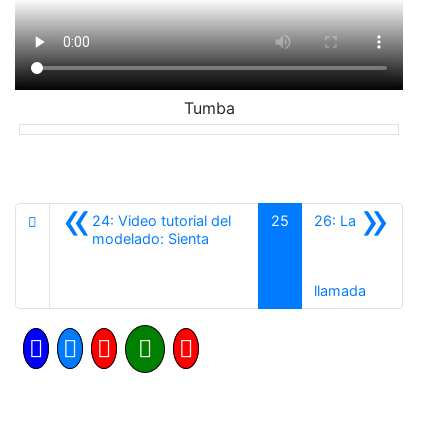
Tumba
«
»
24: Video tutorial del
25
26: La
Anterior
modelado: Sienta
Siguiente
llamada