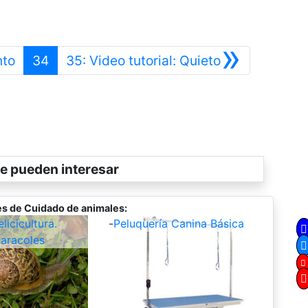
»
Anterior
Siguiente
nto
34
35: Video tutorial: Quieto
e pueden interesar
s de Cuidado de animales:
icicultura.
-
Peluquería Canina Básica
aracoles