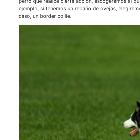
perro que realice cierta acción, escogeremos al q
ejemplo, si tenemos un rebaño de ovejas, elegiremo
caso, un border collie.