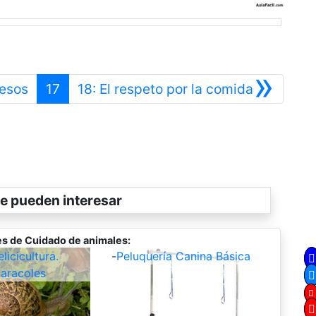
»
Anterior
Siguiente
besos
17
18: El respeto por la comida
e pueden interesar
s de Cuidado de animales:
icicultura.
-
Peluquería Canina Básica
aracoles