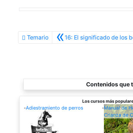
«
Temario
16: El significado de los 
Contenidos que t
Los cursos más populare
-
Adiestramiento de perros
-
Manual de Hel
Crianza de C