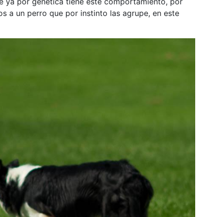
ue ya por genética tiene este comportamiento, por
s a un perro que por instinto las agrupe, en este