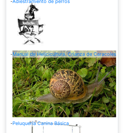
-
Adiestramiento de perros
-
Manual de Helicicultura. Crianza de Caracoles
-
Peluquería Canina Básica