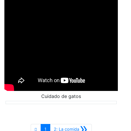
Cuidado de gatos
»
Siguiente
1
2: La comida