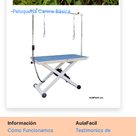
-
Peluquería Canina Básica
Información
AulaFacil
Cómo Funcionamos
Testimonios de