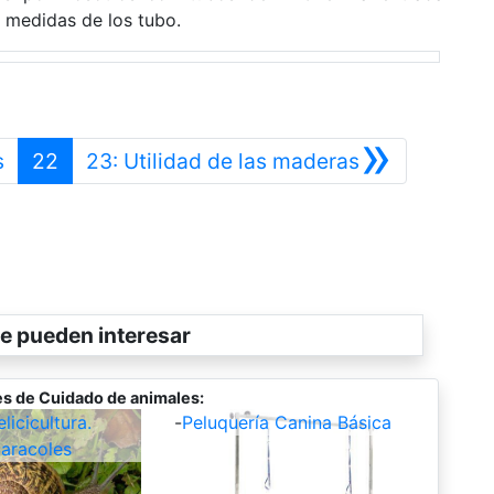
medidas de los tubo.
»
Anterior
Siguiente
s
22
23: Utilidad de las maderas
e pueden interesar
s de Cuidado de animales:
icicultura.
-
Peluquería Canina Básica
aracoles