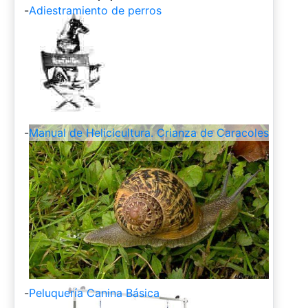
-
Adiestramiento de perros
-
Manual de Helicicultura. Crianza de Caracoles
-
Peluquería Canina Básica