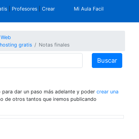
tis
|
Profesores
|
Crear
Mi Aula Facil
s Web
osting gratis
Notas finales
Buscar
ado para dar un paso más adelante y poder
crear una
aso de otros tantos que iremos publicando