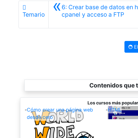
«
6: Crear base de datos en 
Anter
Temario
cpanel y acceso a FTP
El
Contenidos que t
Los cursos más popular
-
Cómo crear una página web
-
HTML
desde cero