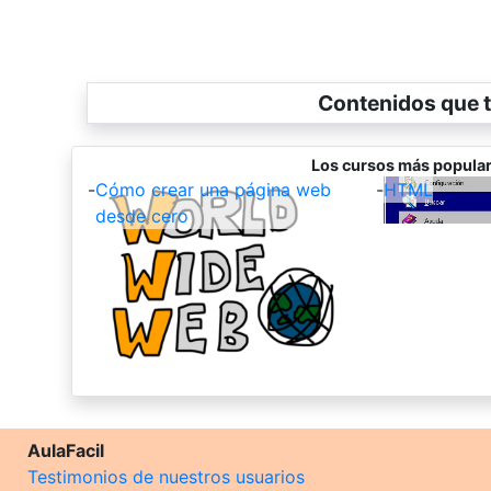
Contenidos que t
Los cursos más popular
-
Cómo crear una página web
-
HTML
desde cero
AulaFacil
Testimonios de nuestros usuarios