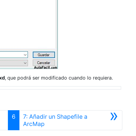
xd
,
que podrá ser modificado cuando lo requiera.
»
6
7: Añadir un Shapefile a
Siguiente
ArcMap