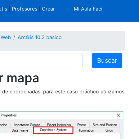
tis
|
Profesores
|
Crear
Mi Aula Facil
s Web
ArcGis 10.2 básico
Buscar
ar mapa
 de coordenadas; para este caso práctico utilizamos