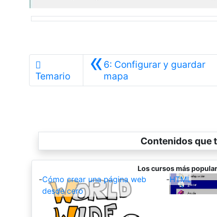
«
6: Configurar y guardar
Anterior
Temario
mapa
Contenidos que t
Los cursos más popular
-
Cómo crear una página web
-
HTML
desde cero