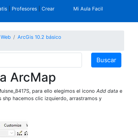
tis
|
Profesores
|
Crear
Mi Aula Facil
s Web
ArcGis 10.2 básico
Buscar
 a ArcMap
Muisne_8417S, para ello elegimos el icono
Add data
e
s shp hacemos clic izquierdo, arrastramos y