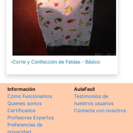
-
Corte y Confección de Faldas - Básico
Información
AulaFacil
Cómo Funcionamos
Testimonios de
Quienes somos
nuestros usuarios
Certificados
Contacta con nosotros
Profesores Expertos
Preferencias de
privacidad