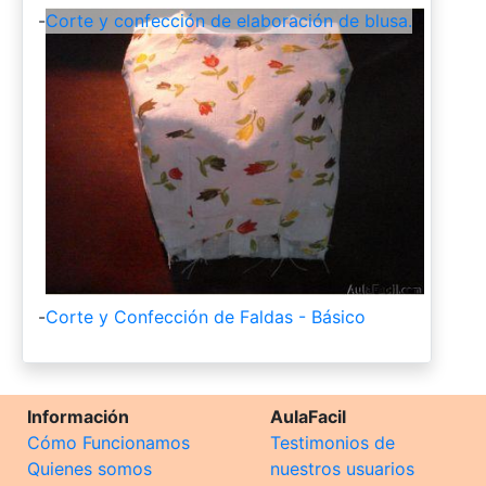
-
Corte y confección de elaboración de blusa.
-
Corte y Confección de Faldas - Básico
Información
AulaFacil
Cómo Funcionamos
Testimonios de
Quienes somos
nuestros usuarios