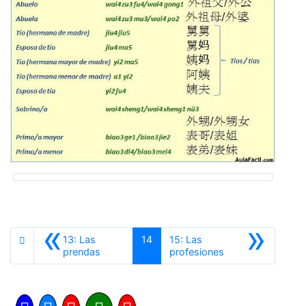
«
»
13: Las
14
15: Las
Anterior
Siguiente
prendas
profesiones