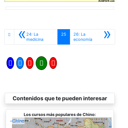
«
»
24: La
25
26: La
Anterior
Siguiente
medicina
economía
Contenidos que te pueden interesar
Los cursos más populares de Chino:
-
Chino