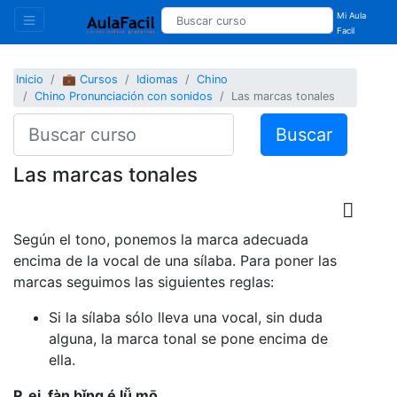
Mi Aula
Facil
Inicio
💼 Cursos
Idiomas
Chino
Chino Pronunciación con sonidos
Las marcas tonales
Buscar
Las marcas tonales
Según el tono, ponemos la marca adecuada
encima de la vocal de una sílaba. Para poner las
marcas seguimos las siguientes reglas:
Si la sílaba sólo lleva una vocal, sin duda
alguna, la marca tonal se pone encima de
ella.
P. ej. fàn bǐng é lǚ mō