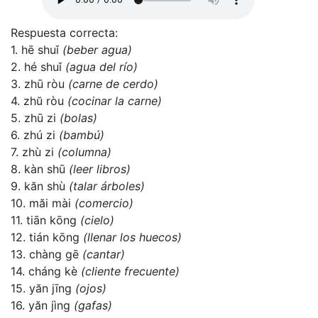
Respuesta correcta:
1. hē shuǐ
(beber agua)
2. hé shuǐ
(agua del río)
3. zhū ròu
(carne de cerdo)
4. zhŭ ròu
(cocinar la carne)
5. zhū zi
(bolas)
6. zhú zi
(bambú)
7. zhù zi
(columna)
8. kàn shū
(leer libros)
9. kăn shù
(talar árboles)
10. măi mài
(comercio)
11. tiān kōng
(cielo)
12. tián kōng
(llenar los huecos)
13. chàng gē
(cantar)
14. cháng kè
(cliente frecuente)
15. yăn jīng
(ojos)
16. yăn jìng
(gafas)