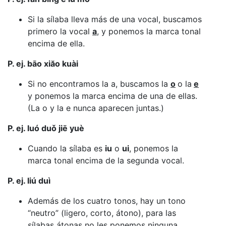
Si la sílaba lleva más de una vocal, buscamos
primero la vocal
a
, y ponemos la marca tonal
encima de ella.
P. ej. bāo xiăo kuài
Si no encontramos la a, buscamos la
o
o la
e
y ponemos la marca encima de una de ellas.
(La o y la e nunca aparecen juntas.)
P. ej. luó duǒ jiē yuè
Cuando la sílaba es
iu
o
ui
, ponemos la
marca tonal encima de la segunda vocal.
P. ej. liú duì
Además de los cuatro tonos, hay un tono
“neutro” (ligero, corto, átono), para las
sílabas átonas no les ponemos ninguna