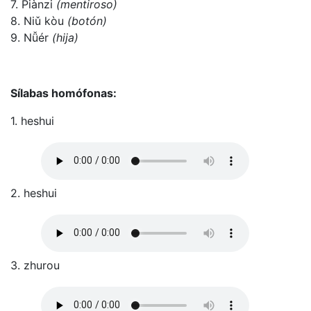
7. Piànzi
(mentiroso)
8. Niǔ kòu
(botón)
9. Nǚér
(hija)
Sílabas homófonas:
1. heshui
2. heshui
3. zhurou