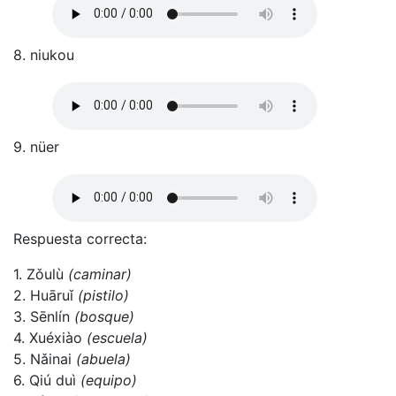
8. niukou
9. nüer
Respuesta correcta:
1. Zǒulù
(caminar)
2. Huāruǐ
(pistilo)
3. Sēnlín
(bosque)
4. Xuéxiào
(escuela)
5. Nǎinai
(abuela)
6. Qiú duì
(equipo)