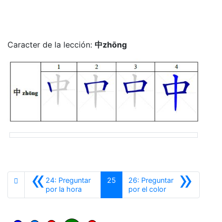
Caracter de la lección:
中zhōng
«
»
24: Preguntar
25
26: Preguntar
Anterior
Siguiente
por la hora
por el color