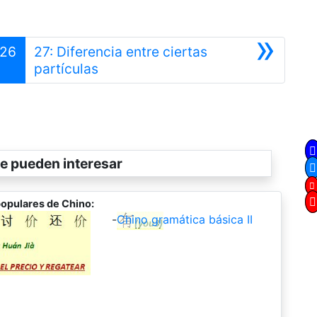
»
26
27: Diferencia entre ciertas
Siguiente
partículas
e pueden interesar
opulares de Chino:
-
Chino gramática básica II