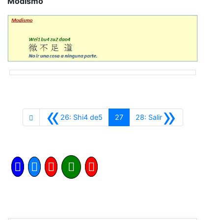
Modismo
«
»
Anterior
Siguiente
26: Shi4 de5
27
28: Salir