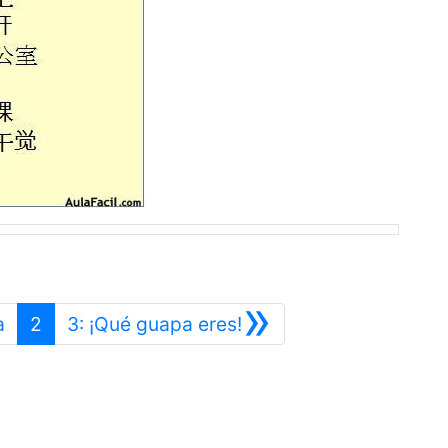
»
Anterior
Siguiente
a
2
3: ¡Qué guapa eres!