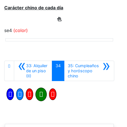
Carácter chino de cada día
色
se4
(color)
«
»
33: Alquiler
34
35: Cumpleaños
de un piso
y horóscopo
Anterior
Siguiente
(II)
chino