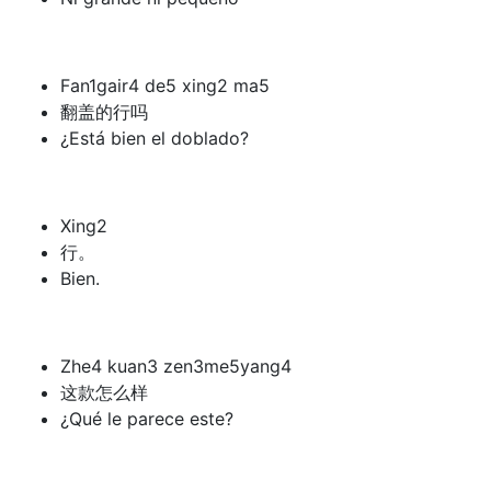
Fan1gair4 de5 xing2 ma5
翻盖的行吗
¿Está bien el doblado?
Xing2
行。
Bien.
Zhe4 kuan3 zen3me5yang4
这款怎么样
¿Qué le parece este?