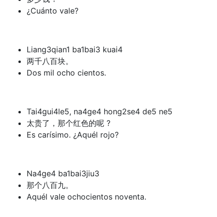
¿Cuánto vale?
Liang3qian1 ba1bai3 kuai4
两千八百块。
Dos mil ocho cientos.
Tai4gui4le5, na4ge4 hong2se4 de5 ne5
太贵了，那个红色的呢 ?
Es carísimo. ¿Aquél rojo?
Na4ge4 ba1bai3jiu3
那个八百九。
Aquél vale ochocientos noventa.