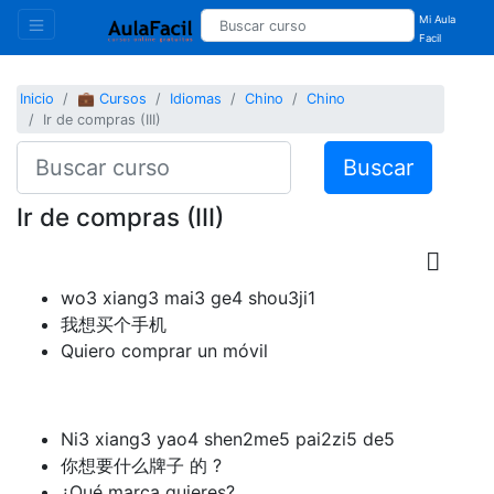
Mi Aula
Facil
Inicio
💼 Cursos
Idiomas
Chino
Chino
Ir de compras (III)
Buscar
Ir de compras (III)
wo3 xiang3 mai3 ge4 shou3ji1
我想买个手机
Quiero comprar un móvil
Ni3 xiang3 yao4 shen2me5 pai2zi5 de5
你想要什么牌子 的 ?
¿Qué marca quieres?