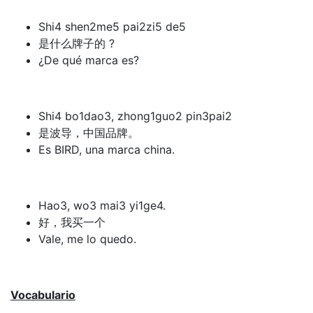
Shi4 shen2me5 pai2zi5 de5
是什么牌子的 ?
¿De qué marca es?
Shi4 bo1dao3, zhong1guo2 pin3pai2
是波导，中国品牌。
Es BIRD, una marca china.
Hao3, wo3 mai3 yi1ge4.
好，我买一个
Vale, me lo quedo.
Vocabulario