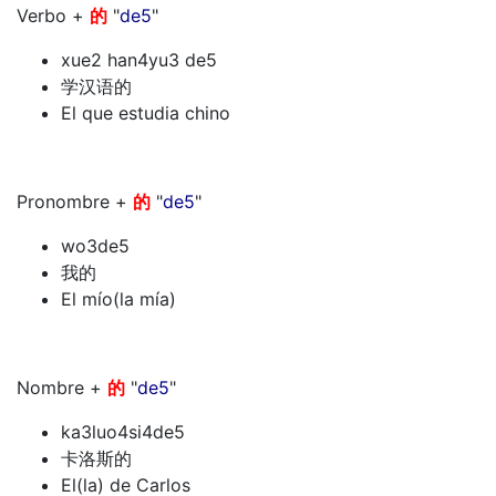
Verbo +
的
"
de5
"
xue2 han4yu3 de5
学汉语的
El que estudia chino
Pronombre +
的
"
de5
"
wo3de5
我的
El mío(la mía)
Nombre +
的
"
de5
"
ka3luo4si4de5
卡洛斯的
El(la) de Carlos