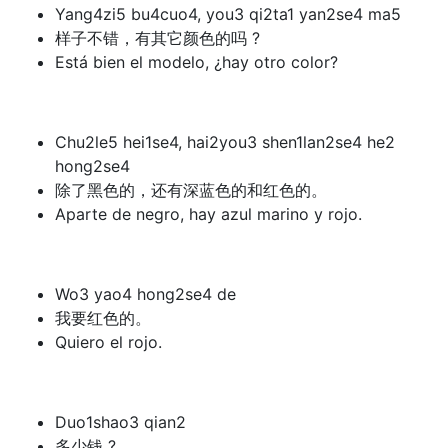
Yang4zi5 bu4cuo4, you3 qi2ta1 yan2se4 ma5
样子不错，有其它颜色的吗 ?
Está bien el modelo, ¿hay otro color?
Chu2le5 hei1se4, hai2you3 shen1lan2se4 he2
hong2se4
除了黑色的，还有深蓝色的和红色的。
Aparte de negro, hay azul marino y rojo.
Wo3 yao4 hong2se4 de
我要红色的。
Quiero el rojo.
Duo1shao3 qian2
多少钱 ?