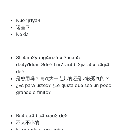
Nuo4ji1ya4
诺基亚
Nokia
Shi4nin2yong4ma5 xi3huan5
da4yi1dianr3de5 hai2shi4 bi3jiao4 xiu4qi4
de5
是您用吗 ? 喜欢大一点儿的还是比较秀气的 ?
¿Es para usted? ¿Le gusta que sea un poco
grande o finito?
Bu4 da4 bu4 xiao3 de5
不大不小的
Ni grande ni pequeño