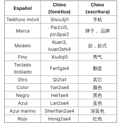
Chino
Chino
Español
(fonética)
(escritura)
Teléfono móvil
Shou3ji1
手机
Pai2zi5,
Marca
牌子， 品牌
pin3pai2
Kuan3,
Modelo
款，款式
kuan3shi4
Fino
Xiu4qi5
秀气
Teclado
Fan1gai4
翻盖
doblado
Otro
Qi2ta1
其它
Color
Yan2se4
颜色
Negro
Hei1se4
黑色
Azul
Lan2se4
蓝色
Azul marino
Shen1lan2se4
深蓝色
Rojo
Hong2se4
红色