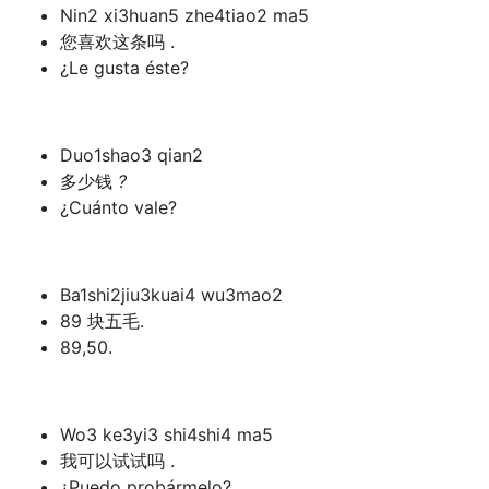
Nin2 xi3huan5 zhe4tiao2 ma5
您喜欢这条吗 .
¿Le gusta éste?
Duo1shao3 qian2
多少钱
?
¿Cuánto vale?
Ba1shi2jiu3kuai4 wu3mao2
89 块五毛.
89,50.
Wo3 ke3yi3 shi4shi4 ma5
我可以试试吗 .
¿Puedo probármelo?