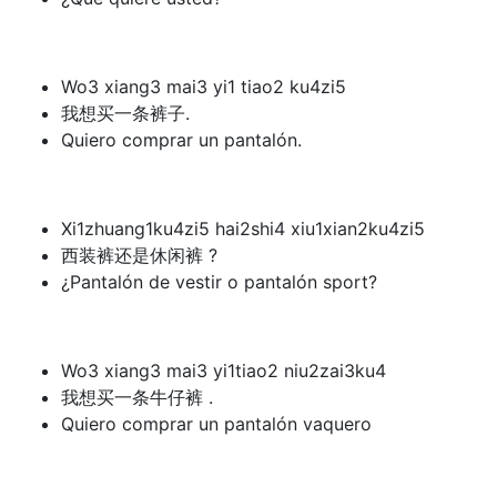
Wo3 xiang3 mai3 yi1 tiao2 ku4zi5
我想买一条裤子.
Quiero comprar un pantalón.
Xi1zhuang1ku4zi5 hai2shi4 xiu1xian2ku4zi5
西装裤还是休闲裤 ?
¿Pantalón de vestir o pantalón sport?
Wo3 xiang3 mai3 yi1tiao2 niu2zai3ku4
我想买一条牛仔裤 .
Quiero comprar un pantalón vaquero