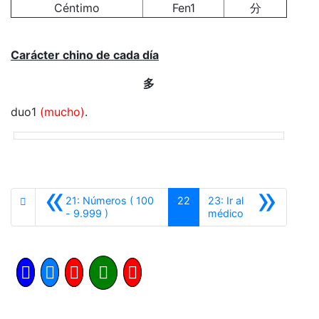
Céntimo
Fen1
分
Carácter chino de cada día
多
duo1
(mucho)
.
«
»
21: Números ( 100
22
23: Ir al
Anterior
Siguiente
- 9.999 )
médico