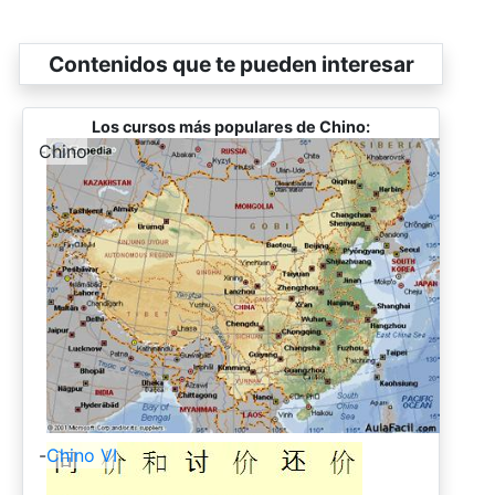
Contenidos que te pueden interesar
Los cursos más populares de Chino:
-
Chino
-
Chino VI