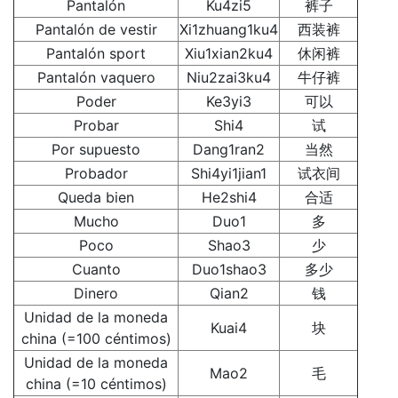
Pantalón
Ku4zi5
裤子
Pantalón de vestir
Xi1zhuang1ku4
西装裤
Pantalón sport
Xiu1xian2ku4
休闲裤
Pantalón vaquero
Niu2zai3ku4
牛仔裤
Poder
Ke3yi3
可以
Probar
Shi4
试
Por supuesto
Dang1ran2
当然
Probador
Shi4yi1jian1
试衣间
Queda bien
He2shi4
合适
Mucho
Duo1
多
Poco
Shao3
少
Cuanto
Duo1shao3
多少
Dinero
Qian2
钱
Unidad de la moneda
Kuai4
块
china (=100 céntimos)
Unidad de la moneda
Mao2
毛
china (=10 céntimos)