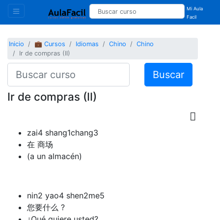
Mi Aula
Facil
Inicio
💼 Cursos
Idiomas
Chino
Chino
Ir de compras (II)
Buscar
Ir de compras (II)
zai4 shang1chang3
在 商场
(a un almacén)
nin2 yao4 shen2me5
您要什么 ?
¿Qué quiere usted?