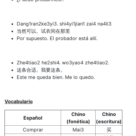
Dang1ran2ke3yi3. shi4yi1jian1 zai4 na4li3
当然可以。试衣间在那里
Por supuesto. El probador está allí.
Zhe4tiao2 he2shi4. wo3yao4 zhe4tiao2.
这条合适。我要这条。
Este me queda bien. Me lo quedo.
Vocabulario
Chino
Chino
Español
(fonética)
(escritura)
Comprar
Mai3
买