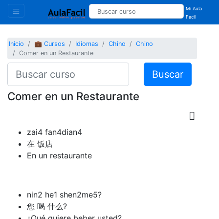
Mi Aula
Facil
Inicio
💼 Cursos
Idiomas
Chino
Chino
Comer en un Restaurante
Buscar
Comer en un Restaurante
zai4 fan4dian4
在 饭店
En un restaurante
nin2 he1 shen2me5?
您 喝 什么?
¿Qué quiere beber usted?