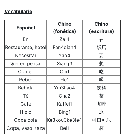
Vocabulario
Chino
Chino
Español
(fonética)
(escritura)
En
Zai4
在
Restaurante, hotel
Fan4dian4
饭店
Necesitar
Yao4
要
Querer, pensar
Xiang3
想
Comer
Chi1
吃
Beber
He1
喝
Bebida
Yin3liao4
饮料
Té
Cha2
茶
Café
Ka1fei1
咖啡
Hielo
Bing1
冰
Coca cola
Ke3kou3ke3le4
可口可乐
Copa, vaso, taza
Bei1
杯