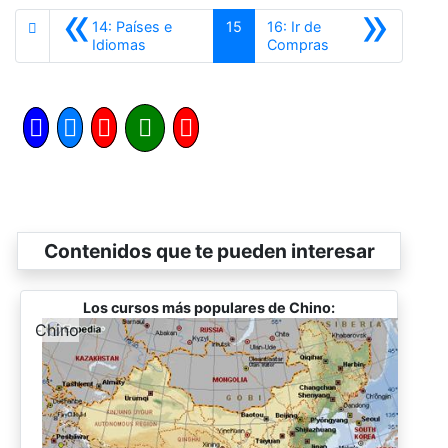
«
»
14: Países e
15
16: Ir de
Anterior
Siguiente
Idiomas
Compras
Contenidos que te pueden interesar
Los cursos más populares de Chino:
-
Chino