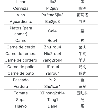
Licor
Jiu3
酒
Cerveza
Pi2jiu3
啤酒
Vino
Pu2tao5jiu3
葡萄酒
Aguardiente
Bai2jiu3
白酒
Platos (para
Cai4
菜
comer)
Carne
Rou4
肉
Carne de cerdo
Zhu1rou4
猪肉
Carne de ternera
Niu2rou4
牛肉
Carne de cordero
Yang2rou4
羊肉
Carne de pollo
Ji1rou4
鸡肉
Carne de pato
Ya1rou4
鸭肉
Pescado
Yu2
鱼
Verdura
Shu1cai4
蔬菜
Tomate
Xi1hong2shi4
西红柿
Sopa
Tang1
汤
Huevo
Dan4
蛋