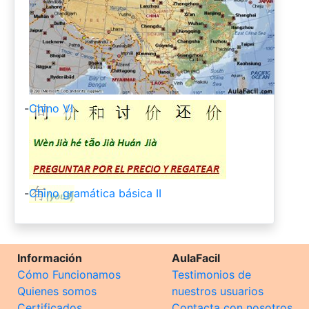
-
Chino VI
-
Chino gramática básica II
Información
AulaFacil
Cómo Funcionamos
Testimonios de
Quienes somos
nuestros usuarios
Certificados
Contacta con nosotros