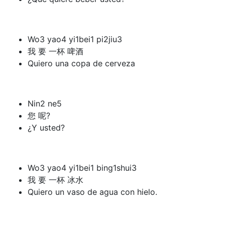
Wo3 yao4 yi1bei1 pi2jiu3
我 要 一杯 啤酒
Quiero una copa de cerveza
Nin2 ne5
您 呢?
¿Y usted?
Wo3 yao4 yi1bei1 bing1shui3
我 要 一杯 冰水
Quiero un vaso de agua con hielo.