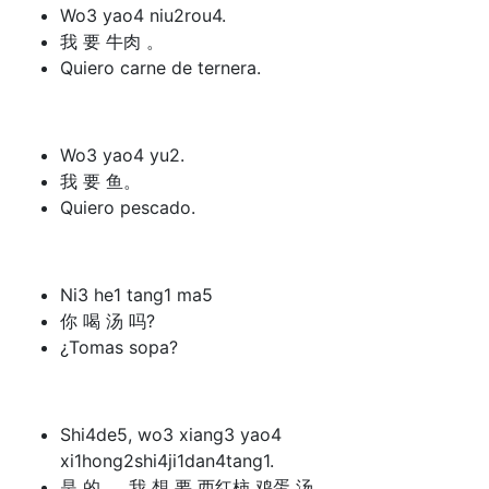
Wo3 yao4 niu2rou4.
我 要 牛肉 。
Quiero carne de ternera.
Wo3 yao4 yu2.
我 要 鱼。
Quiero pescado.
Ni3 he1 tang1 ma5
你 喝 汤 吗?
¿Tomas sopa?
Shi4de5, wo3 xiang3 yao4
xi1hong2shi4ji1dan4tang1.
是 的 ， 我 想 要 西红柿 鸡蛋 汤 。