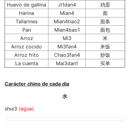
Huevo de gallina
Ji1dan4
鸡蛋
Harina
Mian4
面
Tallarines
Mian4tiao2
面条
Pan
Mian4bao1
面包
Arroz
Mi3
米
Arroz cocido
Mi3fan4
米饭
Arroz frito
Chao3fan4
炒饭
La cuenta
Mai3dan1
买单
Carácter chino de cada día
水
shui3
(agua)
.