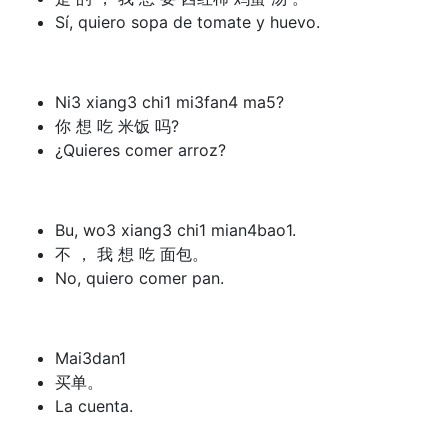
Sí, quiero sopa de tomate y huevo.
Ni3 xiang3 chi1 mi3fan4 ma5?
你 想 吃 米饭 吗?
¿Quieres comer arroz?
Bu, wo3 xiang3 chi1 mian4bao1.
不 ， 我 想 吃 面包。
No, quiero comer pan.
Mai3dan1
买单。
La cuenta.