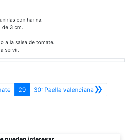
nirlas con harina.
o de 3 cm.
lo a la salsa de tomate.
a servir.
»
Anterior
Siguiente
mate
29
30: Paella valenciana
e pueden interesar