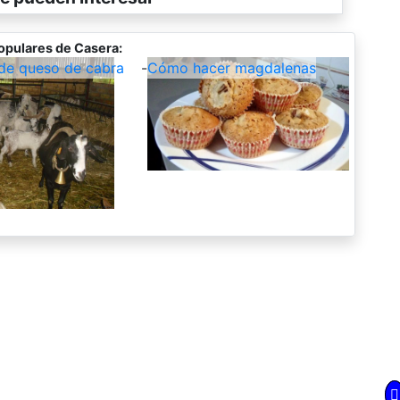
opulares de Casera:
de queso de cabra
-
Cómo hacer magdalenas