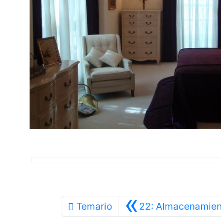
«
Temario
22: Almacenamien