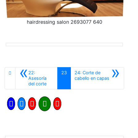
hairdressing salon 2693077 640
«
»
22:
23
24: Corte de
Siguiente
Asesoría
cabello en capas
Anterior
del corte