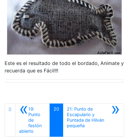
Este es el resultado de todo el bordado, Animate y
recuerda que es Fácil!!!
«
»
19:
20
21: Punto de
Punto
Escapulario y
de
Puntada de Hilván
Siguiente
festón
pequeña
Anterior
abierto