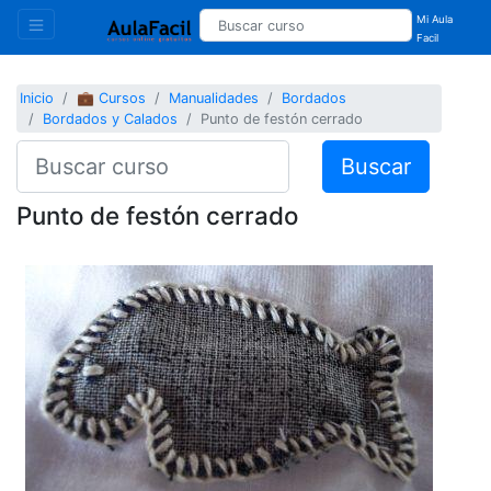
Mi Aula
Facil
Inicio
💼 Cursos
Manualidades
Bordados
Bordados y Calados
Punto de festón cerrado
Buscar
Punto de festón cerrado