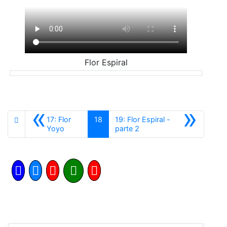
Flor Espiral
«
»
17: Flor
18
19: Flor Espiral -
Anterior
Siguiente
Yoyo
parte 2