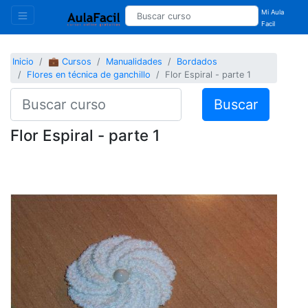
Mi Aula
Facil
Inicio
💼 Cursos
Manualidades
Bordados
Flores en técnica de ganchillo
Flor Espiral - parte 1
Buscar
Flor Espiral - parte 1