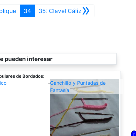
»
Anterior
Siguiente
plique
34
35: Clavel Cáliz
e pueden interesar
pulares de Bordados:
ico
-
Ganchillo y Puntadas de
Fantasía