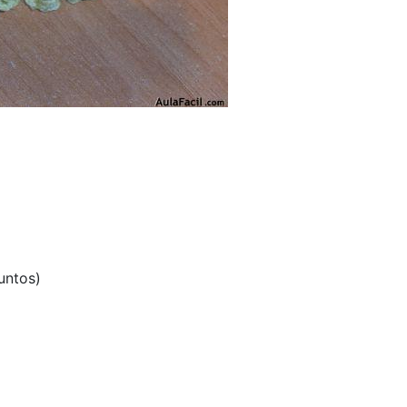
untos)
)