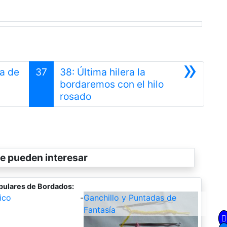
»
ra de
37
38: Última hilera la
nterior
bordaremos con el hilo
Siguiente
rosado
e pueden interesar
pulares de Bordados:
ico
-
Ganchillo y Puntadas de
Fantasía